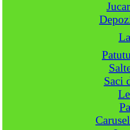
Jucar
Depozi
La
Patutu
Salt
Saci 
Le
Pa
Carusel