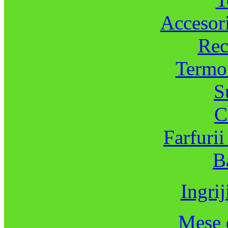
Accesori
Rec
Termoi
S
C
Farfurii
B
Ingrij
Mese d