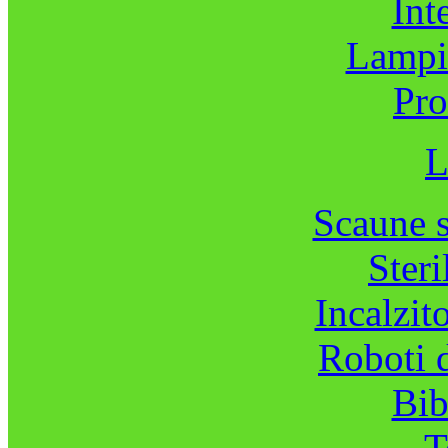
Int
Lampi
Pro
L
Scaune s
Steri
Incalzit
Roboti d
Bib
T