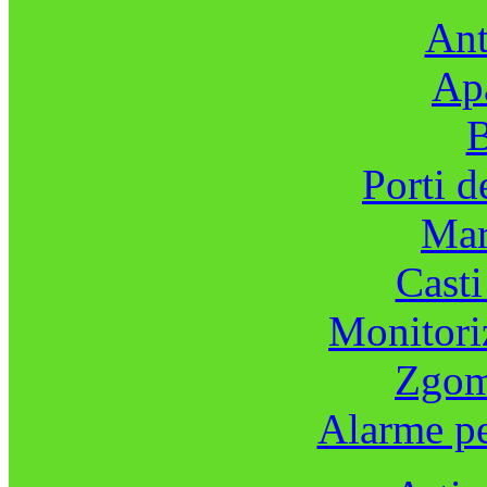
Ant
Apa
B
Porti d
Mar
Casti
Monitoriz
Zgomo
Alarme pe