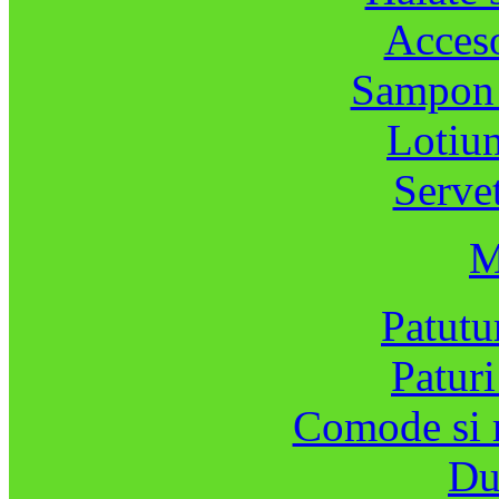
Acceso
Sampon s
Lotiun
Serve
M
Patutu
Paturi
Comode si m
Du