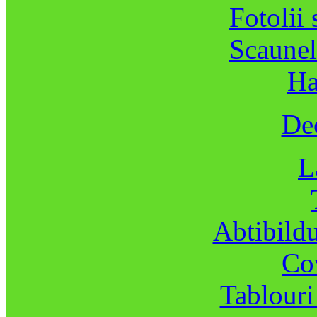
Fotolii 
Scaunel
Ha
Dec
L
Abtibildu
Co
Tablouri