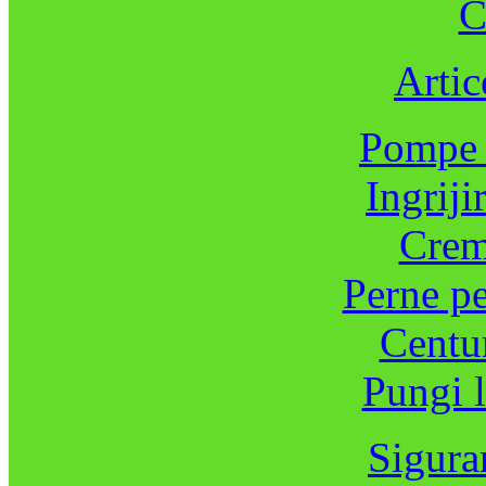
C
Artic
Pompe 
Ingriji
Crem
Perne pe
Centur
Pungi l
Sigura