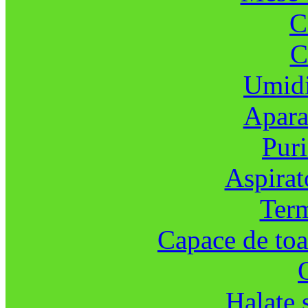
C
C
Umidi
Aparat
Puri
Aspirat
Ter
Capace de toal
Halate 