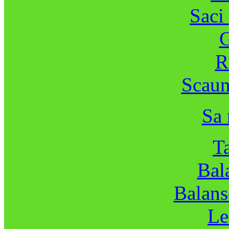
Saci
G
R
Scaune
Sa 
Ta
Bal
Balans
Le