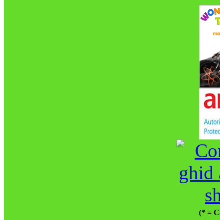
(* = C