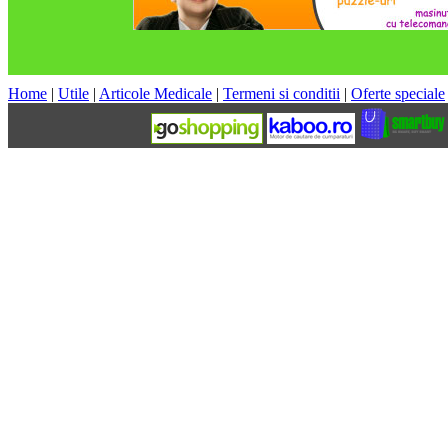
Home
|
Utile
|
Articole Medicale
|
Termeni si conditii
|
Oferte speciale