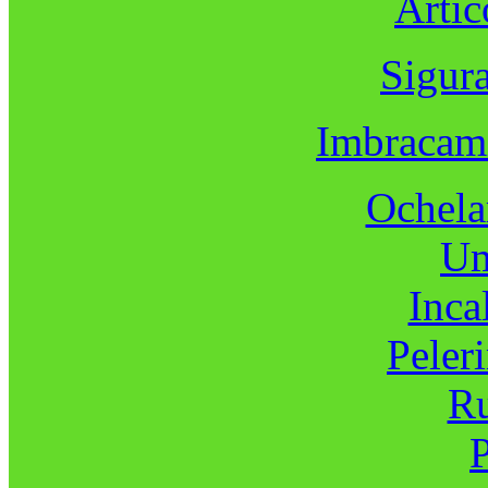
Artic
Sigur
Imbracami
Ochelar
Um
Inca
Peleri
Ru
P