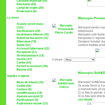
Carusele muzicale (45)
Interfoane (44)
Lampi de veghe (20)
Proiectoare (6)
La masa
Marsupiu Promen
Scaune servit masa
(121)
Marsupiul pentru copi
Sterilizatoare (28)
bebelusului
Incalzitoare biberon (30)
Marsupiul este foarte 
Roboti de bucatarie (11)
transportul in siguran
Biberoane (79)
Designul inovator dupa
Tetine (52)
conform traditiei prod
Accesorii biberoane (22)
Recipiente (21)
Termoizolatoare (14)
Suzete (37)
Culoare :
Canite (44)
Farfurii si tacamuri (36)
Bavete (10)
Marsupiu Soft&
Ingrijire si igiena
Marsupiul Soft&Dream 
Mese de infasat (34)
Se poate folosi in 3 poz
Cadite (56)
1) transversala: pt co
Cantare (8)
2) cu fata la parinte, 
Umidificatoare (18)
3) cu fata spre directi
Aparate aerosoli (3)
vezi detalii
Purificatoare (4)
Aspiratoare nazale (12)