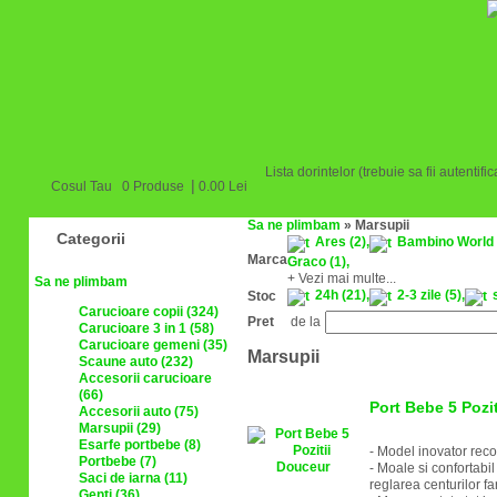
Lista dorintelor (trebuie sa fii autentifica
|
Cosul Tau 0 Produse
0.00 Lei
Sa ne plimbam
»
Marsupii
Categorii
Ares
(2)
,
Bambino World
Marca
Graco
(1)
,
+
Vezi mai multe...
Sa ne plimbam
24h
(21)
,
2-3 zile
(5)
,
Stoc
Carucioare copii (324)
Pret
de la
Carucioare 3 in 1 (58)
Carucioare gemeni (35)
Marsupii
Scaune auto (232)
Accesorii carucioare
(66)
Port Bebe 5 Pozi
Accesorii auto (75)
Marsupii (29)
Esarfe portbebe (8)
- Model inovator reco
Portbebe (7)
- Moale si confortabil
Saci de iarna (11)
reglarea centurilor fa
Genti (36)