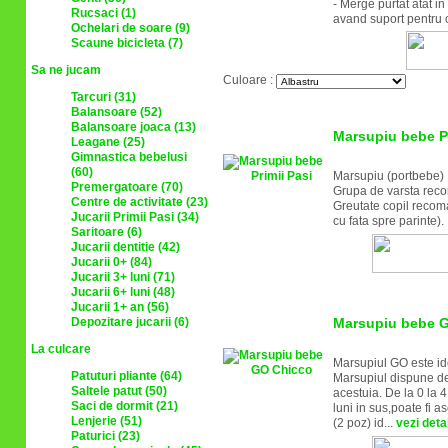
- Merge purtat atat in 
Rucsaci (1)
avand suport pentru 
Ochelari de soare (9)
Scaune bicicleta (7)
Sa ne jucam
Culoare :
Tarcuri (31)
Balansoare (52)
Balansoare joaca (13)
Marsupiu bebe Pr
Leagane (25)
Gimnastica bebelusi
(60)
Marsupiu (portbebe)
Premergatoare (70)
Grupa de varsta reco
Centre de activitate (23)
Greutate copil recoma
Jucarii Primii Pasi (34)
cu fata spre parinte). 
Saritoare (6)
Jucarii dentitie (42)
Jucarii 0+ (84)
Jucarii 3+ luni (71)
Jucarii 6+ luni (48)
Jucarii 1+ an (56)
Depozitare jucarii (6)
Marsupiu bebe 
La culcare
Marsupiul GO este ide
Patuturi pliante (64)
Marsupiul dispune d
Saltele patut (50)
acestuia. De la 0 la 4 
Saci de dormit (21)
luni in sus,poate fi a
Lenjerie (51)
(2 poz) id...
vezi detal
Paturici (23)