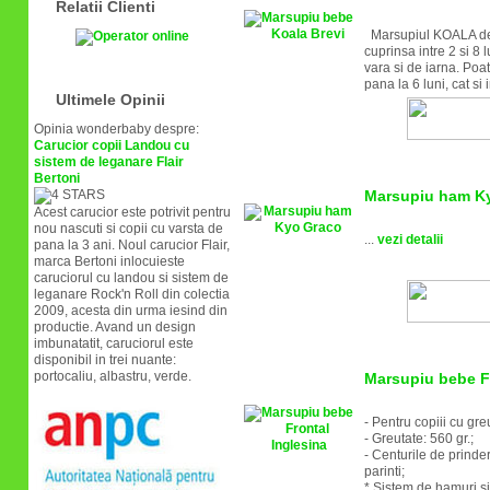
Relatii Clienti
Marsupiul KOALA de l
cuprinsa intre 2 si 8 
vara si de iarna. Poate
pana la 6 luni, cat si 
Ultimele Opinii
Opinia wonderbaby despre:
Carucior copii Landou cu
sistem de leganare Flair
Bertoni
Marsupiu ham K
Acest carucior este potrivit pentru
nou nascuti si copii cu varsta de
...
vezi detalii
pana la 3 ani. Noul carucior Flair,
marca Bertoni inlocuieste
caruciorul cu landou si sistem de
leganare Rock'n Roll din colectia
2009, acesta din urma iesind din
productie. Avand un design
imbunatatit, caruciorul este
disponibil in trei nuante:
portocaliu, albastru, verde.
Marsupiu bebe Fr
- Pentru copiii cu greu
- Greutate: 560 gr.;
- Centurile de prinder
parinti;
* Sistem de hamuri si