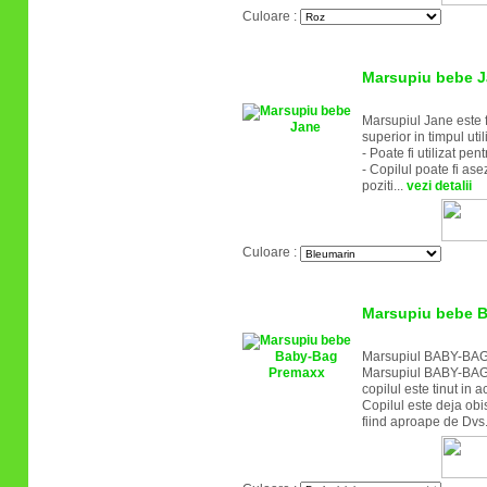
Culoare :
Marsupiu bebe 
Marsupiul Jane este fo
superior in timpul util
- Poate fi utilizat pen
- Copilul poate fi ase
poziti...
vezi detalii
Culoare :
Marsupiu bebe 
Marsupiul BABY-BA
Marsupiul BABY-BAG po
copilul este tinut in 
Copilul este deja obis
fiind aproape de Dvs