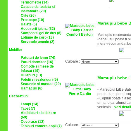
Termometre (34)
Capace de toaleta si
inaltatoare (20)
Olite (26)
Prosoape (10)
Marsupiu bebe B
Halate (5)
Accesorii igiena (32)
Sampon si gel de dus (8)
Marsupiu recomandat c
Lotiune de corp (13)
-bebelusul poate fi p
Servetele umede (2)
mers -recomandat bebe
Mobilier
Patuturi de lemn (74)
Culoare :
Paturi dormitor (16)
Comode si mese de
infasat (19)
Dulapuri (13)
Marsupiu bebe Li
Fotolii si sezlonguri (5)
Scaunele si masute (29)
Hamacuri (6)
- Marsupiul Little Bab
pentru transportul cop
Decoratiuni
- Copilul poate fi ase
urmand ca, atunci can
Lampi (14)
verticala...
vezi detali
Tapet (7)
Abtibilduri si stickere
(69)
Covorase (12)
Culoare :
Tablouri camera copii (7)