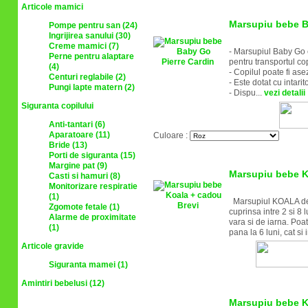
Articole mamici
Marsupiu bebe B
Pompe pentru san (24)
Ingrijirea sanului (30)
Creme mamici (7)
- Marsupiul Baby Go es
Perne pentru alaptare
pentru transportul cop
(4)
- Copilul poate fi ase
Centuri reglabile (2)
- Este dotat cu intari
Pungi lapte matern (2)
- Dispu...
vezi detalii
Siguranta copilului
Anti-tantari (6)
Aparatoare (11)
Culoare :
Bride (13)
Porti de siguranta (15)
Margine pat (9)
Marsupiu bebe K
Casti si hamuri (8)
Monitorizare respiratie
(1)
Marsupiul KOALA de l
Zgomote fetale (1)
cuprinsa intre 2 si 8 
Alarme de proximitate
vara si de iarna. Poate
(1)
pana la 6 luni, cat si 
Articole gravide
Siguranta mamei (1)
Amintiri bebelusi (12)
Marsupiu bebe K