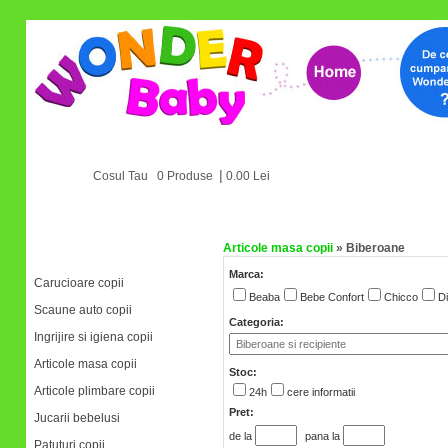
|
Cosul Tau 0 Produse
0.00 Lei
Articole masa copii
»
Biberoane
Categorii
Marca:
Carucioare copii
Beaba
Bebe Confort
Chicco
Di
Scaune auto copii
Categoria:
Ingrijire si igiena copii
Articole masa copii
Stoc:
Articole plimbare copii
24h
cere informatii
Pret:
Jucarii bebelusi
de la
pana la
Patuturi copii