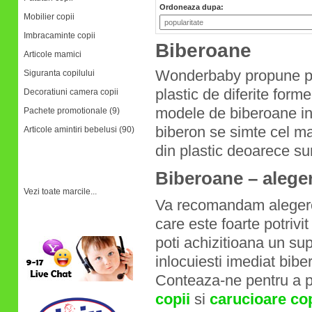
Ordoneaza dupa:
Mobilier copii
Imbracaminte copii
Biberoane
Articole mamici
Wonderbaby propune pen
Siguranta copilului
plastic de diferite form
Decoratiuni camera copii
modele de biberoane in
Pachete promotionale (9)
biberon se simte cel m
Articole amintiri bebelusi (90)
din plastic deoarece sun
Marci
Biberoane – alege
Vezi toate marcile...
Va recomandam alegerea
care este foarte potrivi
Relatii clienti
poti achizitioana un sup
inlocuiesti imediat bibe
Conteaza-ne pentru a 
copii
si
carucioare cop