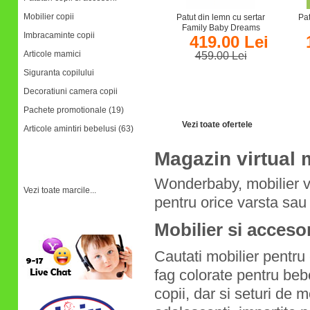
Mobilier copii
Patut din lemn cu sertar
Pat
Family Baby Dreams
Imbracaminte copii
419.00 Lei
Articole mamici
459.00 Lei
Siguranta copilului
Salvati:
40.00 Lei
Decoratiuni camera copii
Pachete promotionale (19)
Vezi toate ofertele
Articole amintiri bebelusi (63)
Magazin virtual m
Marci
Wonderbaby, mobilier vir
Vezi toate marcile...
pentru orice varsta sau 
Relatii clienti
Mobilier si accesor
Cautati mobilier pentru
fag colorate pentru bebe
copii, dar si seturi de 