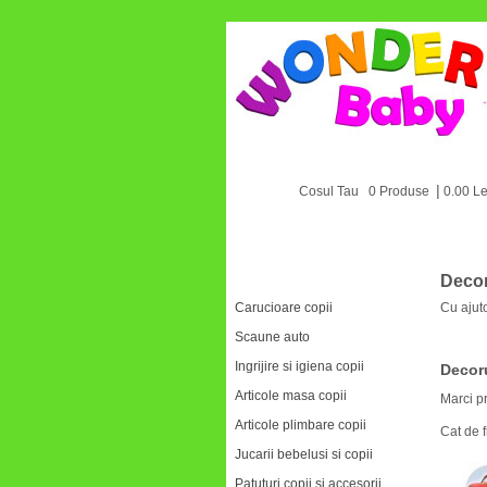
|
Cosul Tau 0 Produse
0.00 Le
Categorii
Decor
Carucioare copii
Cu ajuto
Scaune auto
Ingrijire si igiena copii
Decoru
Articole masa copii
Marci p
Articole plimbare copii
Cat de 
Jucarii bebelusi si copii
Patuturi copii si accesorii