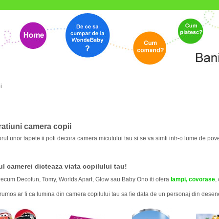
i
atiuni camera copii
rul unor tapete ii poti decora camera micutului tau si se va simti intr-o lume de pov
l camerei dicteaza viata copilului tau!
recum Decofun, Tomy, Worlds Apart, Glow sau Baby Ono iti ofera
lampi,
covorase
,
frumos ar fi ca lumina din camera copilului tau sa fie data de un personaj din dese