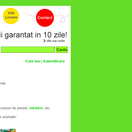
Cont nou
|
Autentificare
este.
 ceasuri de perete,
stickere
, etc.
ne animate!