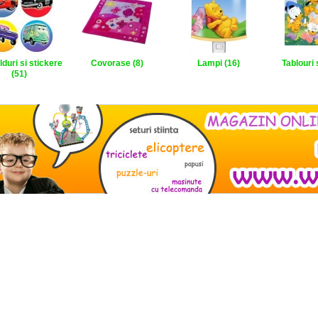
lduri si stickere
Covorase (8)
Lampi (16)
Tablouri 
(51)