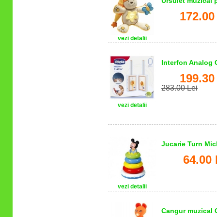
Ursulet muzical 
172.00
vezi detalii
Interfon Analog 
199.30
283.00 Lei
Salvati:
vezi detalii
83.70 Lei
Jucarie Turn Mi
64.00 
vezi detalii
Cangur muzical 