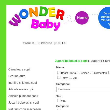
|
Cosul Tau 0 Produse
0.00 Lei
Jucarii bebelusi si copii
»
Jucarii 6+ luni
Categorii
Marca:
Carucioare copii
Bright Starts
Chicco
Clementoni
Scaune auto
Tomy
Vulli
Ingrijire si igiena copii
Categoria:
Articole masa copii
Articole plimbare copii
Stoc:
24h
Jucarii bebelusi si copii
Categorii:
Patuturi copii si accesorii