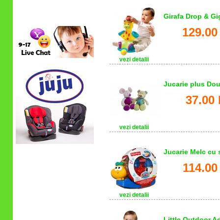
Girafa Drop & Gi
Relatii clienti
129.00
vezi detalii
Jucarie plus Do
37.00 
vezi detalii
Jucarie Melc cu 
114.00
vezi detalii
Little Outdoor A