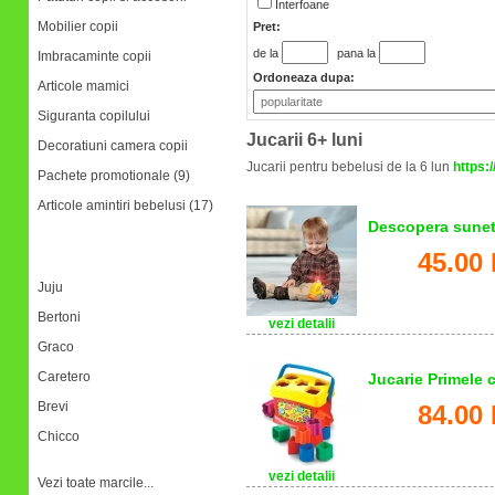
Interfoane
Mobilier copii
Pret:
de la
pana la
Imbracaminte copii
Ordoneaza dupa:
Articole mamici
Siguranta copilului
Jucarii 6+ luni
Decoratiuni camera copii
Jucarii pentru bebelusi de la 6 lun
https:
Pachete promotionale (9)
Articole amintiri bebelusi (17)
Descopera sunete
45.00 
Marci
Juju
Bertoni
vezi detalii
Graco
Caretero
Jucarie Primele 
Brevi
84.00 
Chicco
vezi detalii
Vezi toate marcile...