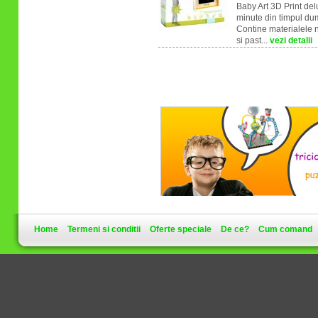
Baby Art 3D Print del
minute din timpul du
Contine materialele n
si past...
vezi detalii
Home
Termeni si conditii
Oferte speciale
De ce?
Cum comand