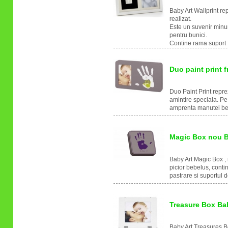
Baby Art Wallprint re
realizat.
Este un suvenir minu
pentru bunici.
Contine rama suport 
Duo paint print 
Duo Paint Print repre
amintire speciala. Pe
amprenta manutei bebe
Magic Box nou B
Baby Art Magic Box , 
picior bebelus, conti
pastrare si suportul
Treasure Box Ba
Baby Art Treasures Bo