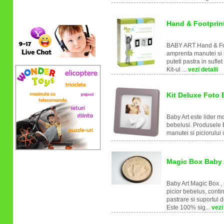
Relatii clienti
Hand & Footprin
BABY ART Hand & Footp
amprenta manutei si p
puteti pastra in sufle
Kit-ul ...
vezi detalii
Kit Deluxe Foto 
Baby Art este lider m
bebelusi. Produsele B
manutei si piciorului
Magic Box Baby 
Baby Art Magic Box , 
picior bebelus, conti
pastrare si suportul 
Este 100% sig...
vezi 