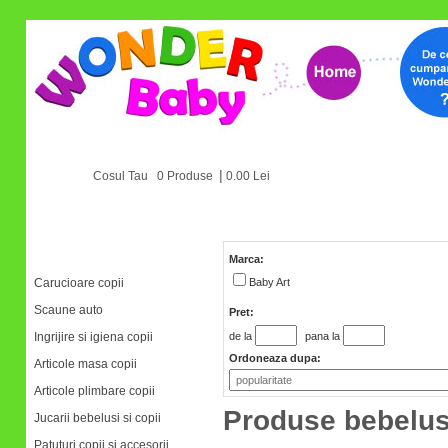
|
Cosul Tau 0 Produse
0.00 Lei
Categorii
Marca:
Carucioare copii
Baby Art
Scaune auto
Pret:
de la
pana la
Ingrijire si igiena copii
Ordoneaza dupa:
Articole masa copii
Articole plimbare copii
Produse bebelus
Jucarii bebelusi si copii
Patuturi copii si accesorii