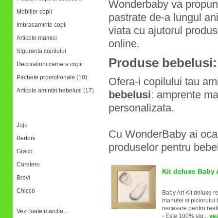
Wonderbaby va propune
Mobilier copii
pastrate de-a lungul ani
Imbracaminte copii
viata cu ajutorul produ
Articole mamici
online.
Siguranta copilului
Produse bebelusi
Decoratiuni camera copii
Pachete promotionale (10)
Ofera-i copilului tau am
Articole amintiri bebelusi (17)
bebelusi
: amprente man
personalizata.
Marci
Juju
Cu WonderBaby ai ocazia
Bertoni
produselor pentru bebel
Graco
Caretero
Kit deluxe Baby 
Brevi
Chicco
Baby Art Kit deluxe r
manutei si piciorului
necesare pentru real
Vezi toate marcile...
- Este 100% sig...
vez