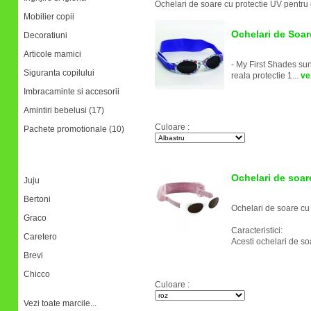
Ochelari de soare cu protectie UV pentru 
Mobilier copii
Ochelari de Soar
Decoratiuni
Articole mamici
- My First Shades sunt
Siguranta copilului
reala protectie 1...
vez
Imbracaminte si accesorii
Amintiri bebelusi (17)
Culoare :
Pachete promotionale (10)
Marci
Ochelari de soa
Juju
Bertoni
Ochelari de soare c
Graco
Caracteristici:
Caretero
Acesti ochelari de so
Brevi
Chicco
Culoare :
Vezi toate marcile...