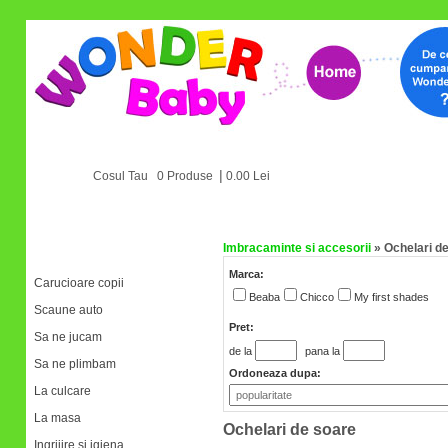
|
Cosul Tau 0 Produse
0.00 Lei
Imbracaminte si accesorii
»
Ochelari d
Categorii
Marca:
Carucioare copii
Beaba
Chicco
My first shades
Scaune auto
Pret:
Sa ne jucam
de la
pana la
Sa ne plimbam
Ordoneaza dupa:
La culcare
La masa
Ochelari de soare
Ingrijire si igiena