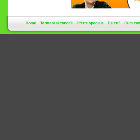
Home
Termeni si conditii
Oferte speciale
De ce?
Cum co