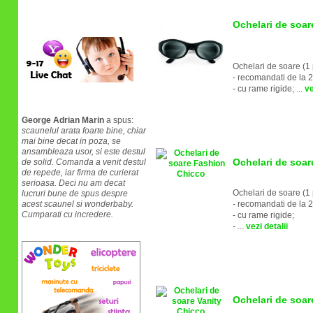
Ochelari de soar
Relatii clienti
Ochelari de soare (1
- recomandati de la 2
- cu rame rigide; ...
ve
Recomandari
George Adrian Marin
a spus:
scaunelul arata foarte bine, chiar
mai bine decat in poza, se
ansambleaza usor, si este destul
Ochelari de soa
de solid. Comanda a venit destul
de repede, iar firma de curierat
serioasa. Deci nu am decat
Ochelari de soare (1
lucruri bune de spus despre
acest scaunel si wonderbaby.
- recomandati de la 2
Cumparati cu incredere.
- cu rame rigide;
- ...
vezi detalii
Ochelari de soar