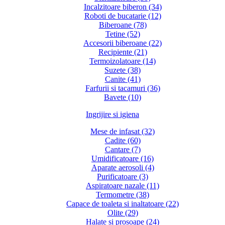
Incalzitoare biberon (34)
Roboti de bucatarie (12)
Biberoane (78)
Tetine (52)
Accesorii biberoane (22)
Recipiente (21)
Termoizolatoare (14)
Suzete (38)
Canite (41)
Farfurii si tacamuri (36)
Bavete (10)
Ingrijire si igiena
Mese de infasat (32)
Cadite (60)
Cantare (7)
Umidificatoare (16)
Aparate aerosoli (4)
Purificatoare (3)
Aspiratoare nazale (11)
Termometre (38)
Capace de toaleta si inaltatoare (22)
Olite (29)
Halate si prosoape (24)