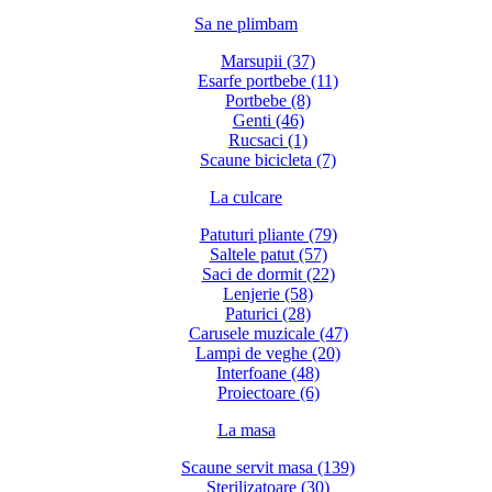
Sa ne plimbam
Marsupii (37)
Esarfe portbebe (11)
Portbebe (8)
Genti (46)
Rucsaci (1)
Scaune bicicleta (7)
La culcare
Patuturi pliante (79)
Saltele patut (57)
Saci de dormit (22)
Lenjerie (58)
Paturici (28)
Carusele muzicale (47)
Lampi de veghe (20)
Interfoane (48)
Proiectoare (6)
La masa
Scaune servit masa (139)
Sterilizatoare (30)