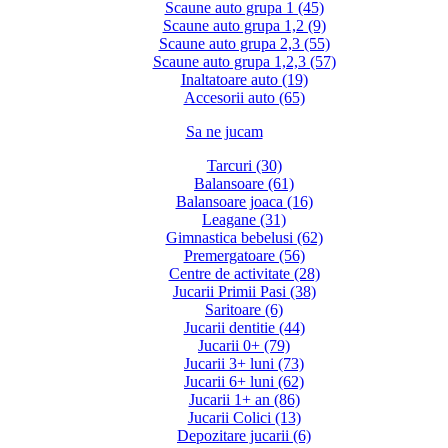
Scaune auto grupa 1 (45)
Scaune auto grupa 1,2 (9)
Scaune auto grupa 2,3 (55)
Scaune auto grupa 1,2,3 (57)
Inaltatoare auto (19)
Accesorii auto (65)
Sa ne jucam
Tarcuri (30)
Balansoare (61)
Balansoare joaca (16)
Leagane (31)
Gimnastica bebelusi (62)
Premergatoare (56)
Centre de activitate (28)
Jucarii Primii Pasi (38)
Saritoare (6)
Jucarii dentitie (44)
Jucarii 0+ (79)
Jucarii 3+ luni (73)
Jucarii 6+ luni (62)
Jucarii 1+ an (86)
Jucarii Colici (13)
Depozitare jucarii (6)