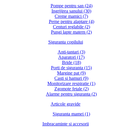
Pompe pentru san (24)
Ingrijirea sanului (30)
Creme mamici (7)
Perne pentru alaptare (4)
Centuri reglabile (2)
Pungi lapte matern (2)
Siguranta copilului
Anti-tantari (3)
Aparatori (17)
Bride (18)
Porti de siguranta (15)
Margine pat (9)
Casti si hamuri (9)
Monitorizare respiratie (1)
Zgomote fetale (2)
Alarme pentru siguranta (2)
Articole gravide
Siguranta mamei (1)
Imbracaminte si accesorii