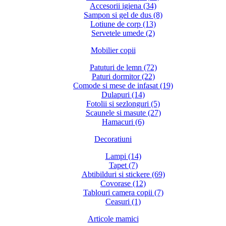
Accesorii igiena (34)
Sampon si gel de dus (8)
Lotiune de corp (13)
Servetele umede (2)
Mobilier copii
Patuturi de lemn (72)
Paturi dormitor (22)
Comode si mese de infasat (19)
Dulapuri (14)
Fotolii si sezlonguri (5)
Scaunele si masute (27)
Hamacuri (6)
Decoratiuni
Lampi (14)
Tapet (7)
Abtibilduri si stickere (69)
Covorase (12)
Tablouri camera copii (7)
Ceasuri (1)
Articole mamici