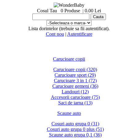
Cosul Tau 0 Produse
0.00 Lei
|
Lista dorintelor (trebuie sa fii autentificat).
Cont nou
|
Autentificare
Carucioare copii
Carucioare copii (320)
Carucioare sport (29)
Carucioare 3 in 1 (72)
Carucioare gemeni (36)
Landouri (12)
Accesorii carucioare (75)
Saci de iarna (13)
Scaune auto
Cosuri auto grupa 0 (31)
Cosuri auto grupa 0 plus (51)
Scaune auto grupa 0,1 (36)